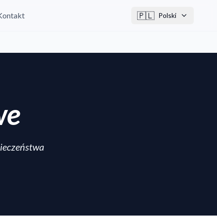
🇵🇱
Kontakt
Polski
we
pieczeństwa