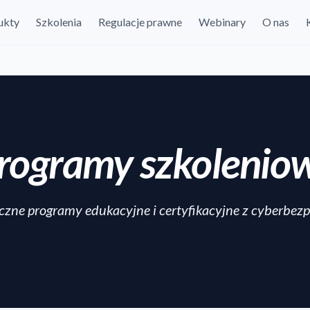
ukty
Szkolenia
Regulacje prawne
Webinary
O nas
rogramy szkolenio
yczne programy edukacyjne i certyfikacyjne z cyberbez