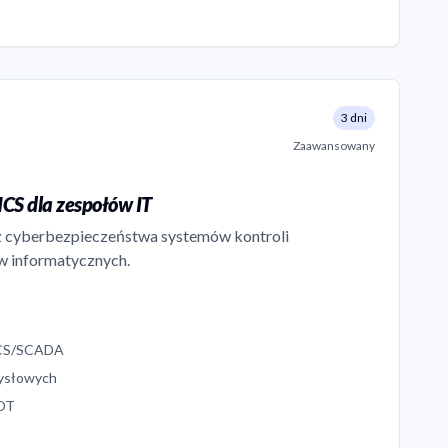
3 dni
Zaawansowany
CS dla zespołów IT
 z cyberbezpieczeństwa systemów kontroli
w informatycznych.
ICS/SCADA
mysłowych
 OT