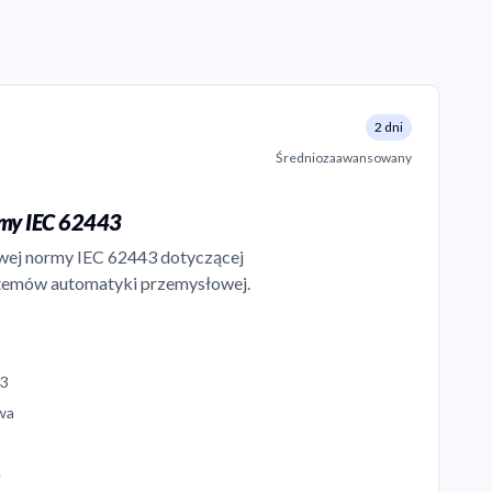
2 dni
Średniozaawansowany
my IEC 62443
wej normy IEC 62443 dotyczącej
temów automatyki przemysłowej.
43
wa
e