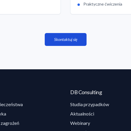
Praktyczne ćwiczenia
Skontaktuj się
DB Consulting
ieczeństwa
Studia przypadków
yka
Aktualności
 zagrożeń
Webinary