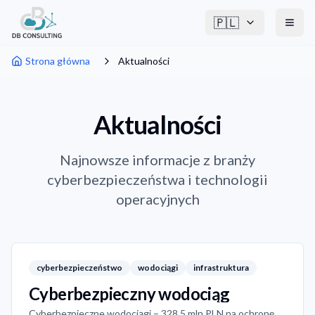
🇵🇱
Strona główna
Aktualności
Aktualności
Najnowsze informacje z branży
cyberbezpieczeństwa i technologii
operacyjnych
cyberbezpieczeństwo
wodociągi
infrastruktura
Cyberbezpieczny wodociąg
Cyberbezpieczne wodociągi – 328,5 mln PLN na ochronę